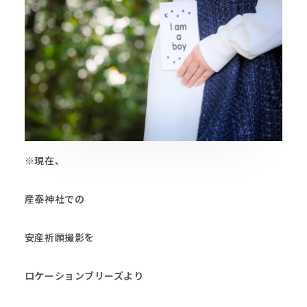
※現在、
産泰神社
での
安産祈願撮影を
ロケーションブリーズ
より